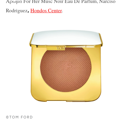
Άρωμα For Her Musc Noir Eau De Parfum, Narciso
Rodriguez
Hondos Center
.
,
©TOM FORD