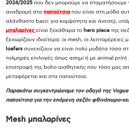
2024/2025
που δεν μπορούμε να σταματήσουμε ν
αναδρομή στα
παπούτσια
που είναι στη μόδα αυτ
αλάνθαστο basic για κομψότητα και άνεση), υπά
μπαλαρίνες
είναι ξεκάθαρα το
hero piece
της σεζ
ξεχωρίζουν ιδιαίτερα: οι mesh, οι λεπτομέρειες μ
loafers
συνεχίζουν να είναι πολύ μοδάτα τόσο στη
τολμηρές επιλογές όπως ασημί ή με animal print
επιστροφή της boho αισθητικής που τόσο μας α
μεταφέρεται και στα παπούτσια.
Παρακάτω συγκεντρώσαμε τον οδηγό της Vogue μ
παπούτσια για την επόμενη σεζόν φθινόπωρο-χε
Mesh μπαλαρίνες