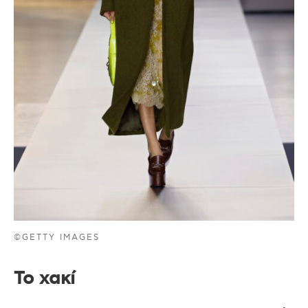
©GETTY IMAGES
Το χακί