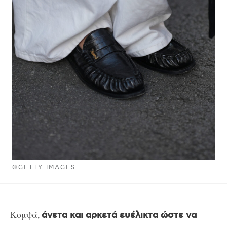
©GETTY IMAGES
Κομψά,
άνετα και αρκετά ευέλικτα ώστε να