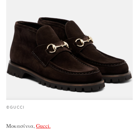
©GUCCI
Μοκασίνια,
Gucci.