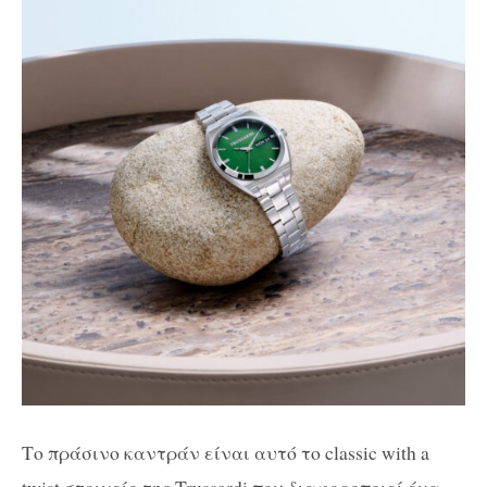
Το πράσινο καντράν είναι αυτό το classic with a
twist στοιχείο της Trussardi που διαφοροποιεί ένα