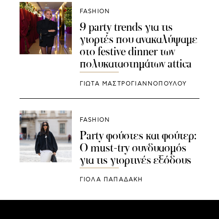
FASHION
9 party trends για τις
γιορτές που ανακαλύψαμε
στο festive dinner των
πολυκαταστημάτων attica
ΓΙΩΤΑ ΜΑΣΤΡΟΓΙΑΝΝΟΠΟΥΛΟΥ
FASHION
Party φούστες και φούτερ:
Ο must-try συνδυασμός
για τις γιορτινές εξόδους
ΓΙΌΛΑ ΠΑΠΑΔΆΚΗ