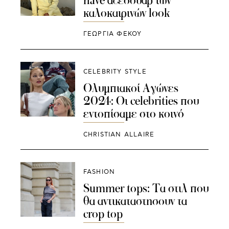
have αξεσουάρ των
καλοκαιρινών look
ΓΕΩΡΓΙΑ ΦΕΚΟΥ
CELEBRITY STYLE
Ολυμπιακοί Αγώνες
2024: Οι celebrities που
εντοπίσαμε στο κοινό
CHRISTIAN ALLAIRE
FASHION
Summer tops: Τα στιλ που
θα αντικαταστησουν τα
crop top