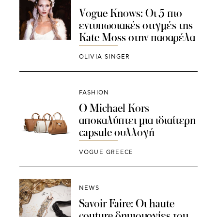
Vogue Knows: Οι 5 πιο
εντυπωσιακές στιγμές της
Kate Moss στην πασαρέλα
OLIVIA SINGER
FASHION
Ο Michael Kors
αποκαλύπτει μια ιδιαίτερη
capsule συλλογή
VOGUE GREECE
NEWS
Savoir Faire: Οι haute
couture δημιουργίες του