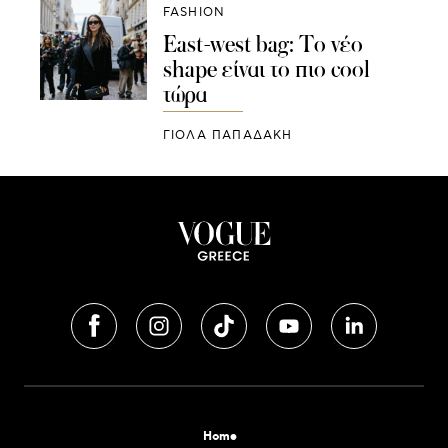
FASHION
East-west bag: Το νέο
shape είναι το πιο cool
τώρα
ΓΙΌΛΑ ΠΑΠΑΔΆΚΗ
Home