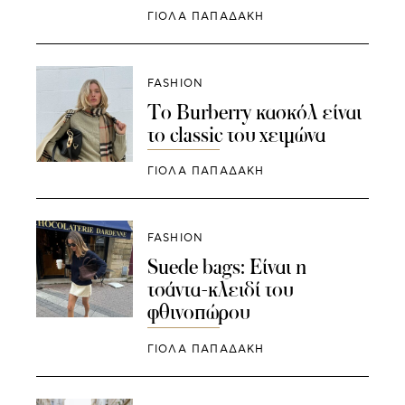
ΓΙΌΛΑ ΠΑΠΑΔΆΚΗ
FASHION
Το Burberry κασκόλ είναι
το classic του χειμώνα
ΓΙΌΛΑ ΠΑΠΑΔΆΚΗ
FASHION
Suede bags: Είναι η
τσάντα-κλειδί του
φθινοπώρου
ΓΙΌΛΑ ΠΑΠΑΔΆΚΗ