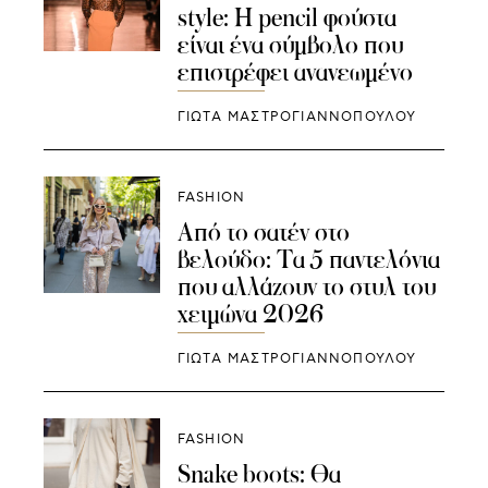
style: Η pencil φούστα
είναι ένα σύμβολο που
επιστρέφει ανανεωμένο
ΓΙΩΤΑ ΜΑΣΤΡΟΓΙΑΝΝΟΠΟΥΛΟΥ
FASHION
Από το σατέν στο
βελούδο: Τα 5 παντελόνια
που αλλάζουν το στυλ του
χειμώνα 2026
ΓΙΩΤΑ ΜΑΣΤΡΟΓΙΑΝΝΟΠΟΥΛΟΥ
FASHION
Snake boots: Θα