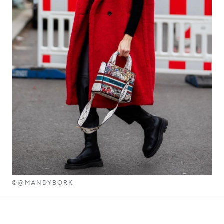
©@MANDYBORK