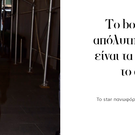
Το bo
απόλυτη
είναι τ
το
Το star πανωφόρ