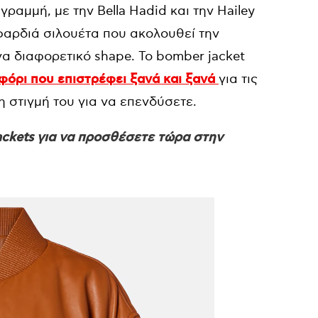
γραμμή, με την Bella Hadid και την Hailey
 φαρδιά σιλουέτα που ακολουθεί την
α διαφορετικό shape. Το bomber jacket
όρι που επιστρέφει ξανά και ξανά
για τις
η στιγμή του για να επενδύσετε.
ackets για να προσθέσετε τώρα στην