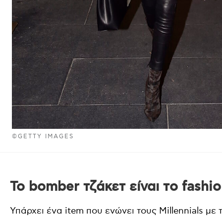
©GETTY IMAGES
Το bomber τζάκετ είναι το fashi
Υπάρχει ένα item που ενώνει τους Millennials με