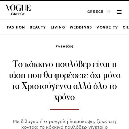
GREECE
FASHION
BEAUTY
LIVING
WEDDINGS
VOGUE TV
CH
FASHION
Το κόκκινο πουλόβερ είναι η
τάση που θα φορέσετε όχι μόνο
τα Χριστούγεννα αλλά όλο το
χρόνο
Με ζιβάγκο ή στρογγυλή λαιμόκοψη, ζακέτα ή
χοντρό: το κόκκινο πουλόβερ γίνεται ο