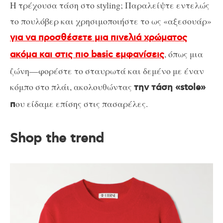
Η τρέχουσα τάση στο styling; Παραλείψτε εντελώς
το πουλόβερ και χρησιμοποιήστε το ως «αξεσουάρ»
για να προσθέσετε μια πινελιά χρώματος
, όπως μια
ακόμα και στις πιο basic εμφανίσεις
ζώνη—φορέστε το σταυρωτά και δεμένο με έναν
κόμπο στο πλάι, ακολουθώντας
την τάση «stole»
ου είδαμε επίσης στις πασαρέλες.
π
Shop the trend