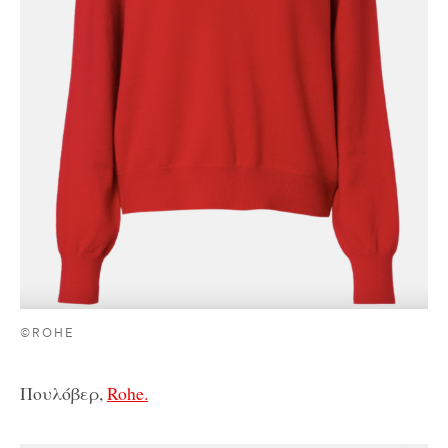
©ROHE
Πουλόβερ,
Rohe.