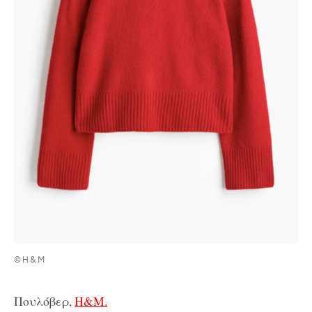
©H&M
Πουλόβερ,
H&M.