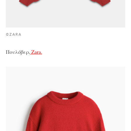
©ZARA
Πουλόβερ,
Zara.