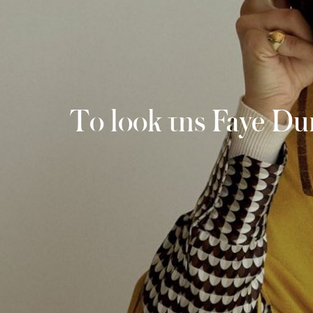
Το look της Faye Du