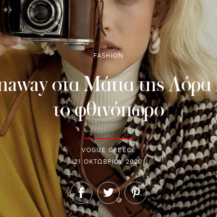
FASHION
naway στα Μάτια της Λόρα
το φθινόπωρο
VOGUE GREECE
21 ΟΚΤΩΒΡΊΟΥ 2020