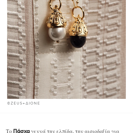
©ZEUS+ΔIONE
Το
γεννά την ελπίδα, την αισιοδοξία για
Πάσχα