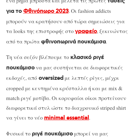
ένα βήμα μπροστά και μελετά τις πρώτες
τάσεις
. Οι fashion addicts
για το
Φθινόπωρο 2023
μπορούν να κρατήσουν από τώρα σημειώσεις για
τα looks της επιστροφής στο
, ξεκινώντας
γραφείο
από τα πρώτα
.
φθινοπωρινά πουκάμισα
Τη νέα σεζόν βλέπουμε το
κλασικό ριγέ
να μας συστήνεται σε διαφορετικές
πουκάμισο
εκδοχές, από
με λεπτές ρίγες, μέχρι
oversized
cropped με κεντημένα κρύσταλλα ή και με mix &
match ριγέ μοτίβα. Οι κορυφαίοι οίκοι προτείνουν
διαφορετικά στυλ ώστε το διαχρονικό striped shirt
να γίνει το νέο
.
minimal essential
Φυσικά το
μπορεί να μας
ριγέ πουκάμισο