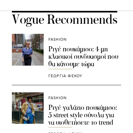
Vogue Recommends
FASHION
Ριγέ πουκάμισο: 4 μη
κλασικοί συνδυασμοί που
θα κάνουμε τώρα
ΓΕΩΡΓΙΑ ΦΕΚΟΥ
FASHION
Ριγέ γαλάζιο πουκάμισο:
5 street style σύνολα για
να υιοθετήσετε το trend