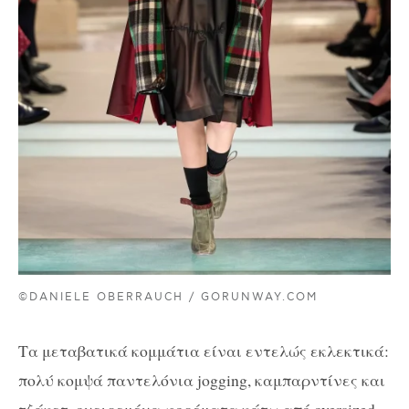
©DANIELE OBERRAUCH / GORUNWAY.COM
Τα μεταβατικά κομμάτια είναι εντελώς εκλεκτικά:
πολύ κομψά παντελόνια jogging, καμπαρντίνες και
τζάκετ, ονειρεμένα φορέματα κάτω από oversized