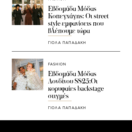
Εβδομάδα Μόδας
Κοπεγχάγης: Οι street
style εμφανίσεις που
βλέπουμε τώρα
ΓΙΌΛΑ ΠΑΠΑΔΆΚΗ
FASHION
Εβδομάδα Μόδας
Λονδίνου SS25:Οι
κορυφαίες backstage
στιγμές
ΓΙΌΛΑ ΠΑΠΑΔΆΚΗ