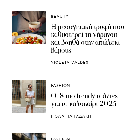
BEAUTY
Η μεσογειακή τροφή που
καθυστερεί τη γήρανση
και βοηθά στην απώλεια
βάρους
VIOLETA VALDES
FASHION
Οι 8 πιο trendy τσάντες
για το καλοκαίρι 2025
ΓΙΌΛΑ ΠΑΠΑΔΆΚΗ
FASHION