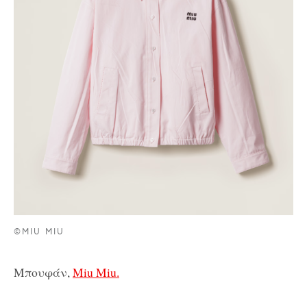
©MIU MIU
Μπουφάν,
Miu Miu.