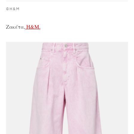
©H&M
Ζακέτα,
H&M.