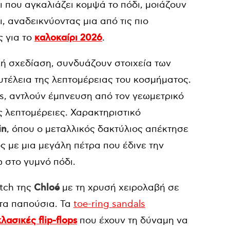
ι που αγκαλιάζει κομψά το πόδι, μοιάζουν
 αναδεικνύοντας μια από τις πιο
ς για το
καλοκαίρι 2026
.
τική σχεδίαση, συνδυάζουν στοιχεία των
τέλεια της λεπτομέρειας του κοσμήματος.
ls, αντλούν έμπνευση από τον γεωμετρικό
ς λεπτομέρειες. Χαρακτηριστικό
in
, όπου ο μεταλλικός δακτύλιος απέκτησε
 με μια μεγάλη πέτρα που έδινε την
 στο γυμνό πόδι.
utch της
Chloé
με τη χρυσή χειρολαβή σε
στα παπούσια. Τα
toe-ring sandals
ασικές flip-flops
που έχουν τη δύναμη να