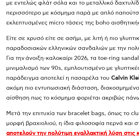
με εντελώς φλάτ σόλα και το μεταλλικό δαχτυλίδ
περισσότερο με κόσμημα παρά με απλό παπούτσι,
εκλεπτυσμένες micro τάσεις της boho αισθητική
Είτε σε χρυσό είτε σε ασήμι, με λιτή ή πιο γλυπ
παραδοσιακών ελληνικών σανδαλιών με την πολυ
Για την
άνοιξη-καλοκαίρι 2026, τα toe-ring sanda
μινιμαλισμό των 90s, εμπλουτισμένο με γλυπτικέ
παράδειγμα αποτελεί η πασαρέλα του
Calvin Kle
ακόμη πιο εντυπωσιακή διάσταση, διακοσμημένος
αίσθηση πως το κόσμημα φοριέται ακριβώς πάνω
Μετά την επιτυχία των bracelet bags, όπως το cl
μορφή βραχιολιού, η ίδια φιλοσοφία περνά και 
αποτελούν την πολύτιμη εναλλακτική λύση στις κλ