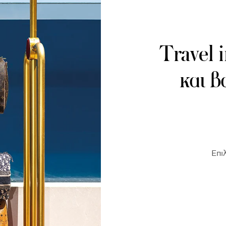
Travel 
και β
Επι