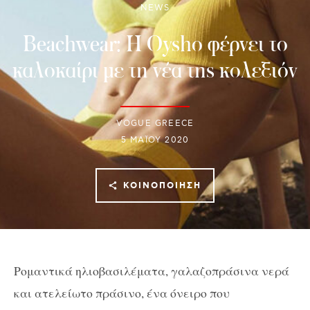
NEWS
Beachwear: Η Oysho φέρνει το
καλοκαίρι με τη νέα της κολεξιόν
VOGUE GREECE
5 ΜΑΪ́ΟΥ 2020
ΚΟΙΝΟΠΟΊΗΣΗ
Ρομαντικά ηλιοβασιλέματα, γαλαζοπράσινα νερά
και ατελείωτο πράσινο, ένα όνειρο που