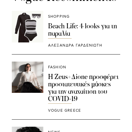
SHOPPING
Beach Life: 4 looks για τη
παραλία
ΑΛΕΞΑΝΔΡΑ ΓΑΡΔΕΝΙΩΤΗ
FASHION
H Zeus+Δione προσφέρει
προστατευτικές μάσκες
για την αναχαίτιση του
COVID-19
VOGUE GREECE