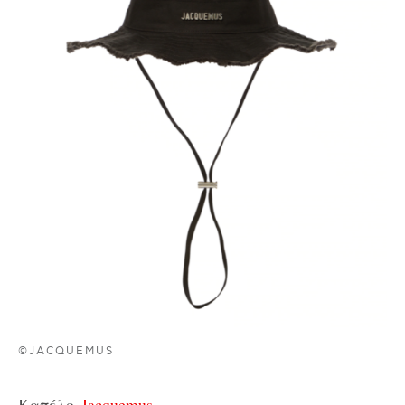
©JACQUEMUS
Καπέλο,
Jacquemus