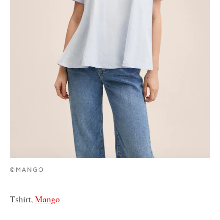
©MANGO
Τshirt,
Mango