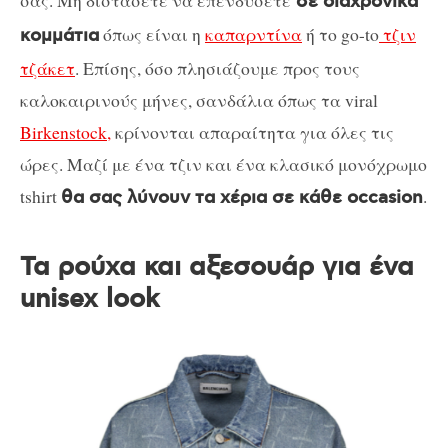
σας. Μη διστάσετε να επενδύσετε
σε διαχρονικά
όπως είναι η
καπαρντίνα
ή το go-to
τζιν
κομμάτια
τζάκετ
. Επίσης, όσο πλησιάζουμε προς τους
καλοκαιρινούς μήνες, σανδάλια όπως τα viral
Birkenstock,
κρίνονται απαραίτητα για όλες τις
ώρες. Μαζί με ένα τζιν και ένα κλασικό μονόχρωμo
tshirt
.
θα σας λύνουν τα χέρια σε κάθε occasion
Τα ρούχα και αξεσουάρ για ένα
unisex look