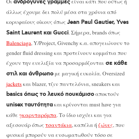
Οι
είναι κάτι που ούτως ή
ανδρόγυνες γραμμές
άλλως έχουμε δει πολύ μέσα στα χρόνια από
κορυφαίους οίκους όπως
Jean Paul Gautier, Yves
. Σήμερα, brands όπως
Saint Laurent και Gucci
Balenciaga
, Y/Project, Givenchy κ.α. απογειώνουν το
gender fluid dressing και προτείνουν κομμάτια που
έχουν την ευελιξία να προσαρμόζονται
σε κάθε
με μαγική ευκολία. Oversized
στιλ και άνθρωπο
jackets
και blazer, τζιν παντελόνια, sneakers και
αποκτούν
basics όπως το λευκό πουκάμισο
και κρίνονται must have για
unisex ταυτότητα
κάθε
γκαρνταρόμπα
. Το ίδιο ισχύει και για
αξεσουάρ όπως
τσαντάκια
, καπέλα ή
ζώνες
, που
φυσικά μπορούν να ενσωματωθούν τόσο σε