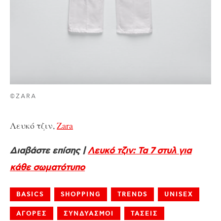
©ZARA
Λευκό τζιν,
Zara
Διαβάστε επίσης |
Λευκό τζιν: Τα 7 στυλ για
κάθε σωματότυπο
BASICS
SHOPPING
TRENDS
UNISEX
ΑΓΟΡΕΣ
ΣΥΝΔΥΑΣΜΟΙ
ΤΑΣΕΙΣ