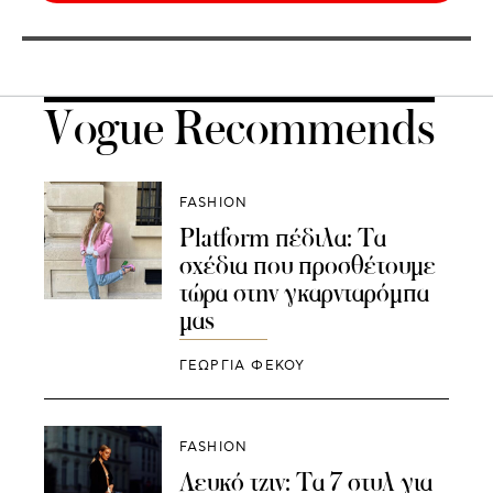
Vogue Recommends
FASHION
Platform πέδιλα: Τα
σχέδια που προσθέτουμε
τώρα στην γκαρνταρόμπα
μας
ΓΕΩΡΓΙΑ ΦΕΚΟΥ
FASHION
Λευκό τζιν: Τα 7 στυλ για