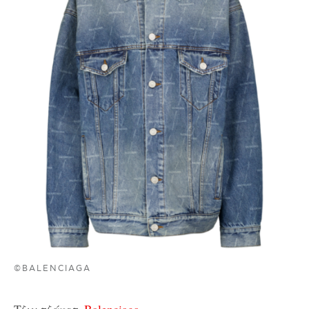
©BALENCIAGA
Τζιν τζάκετ,
Balenciaga