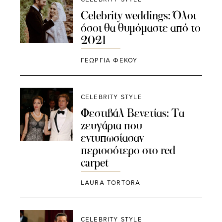
Celebrity weddings: Όλοι
όσοι θα θυμόμαστε από το
2021
ΓΕΩΡΓΙΑ ΦΕΚΟΥ
CELEBRITY STYLE
Φεστιβάλ Βενετίας: Τα
ζευγάρια που
εντυπωσίασαν
περισσότερο στο red
carpet
LAURA TORTORA
CELEBRITY STYLE