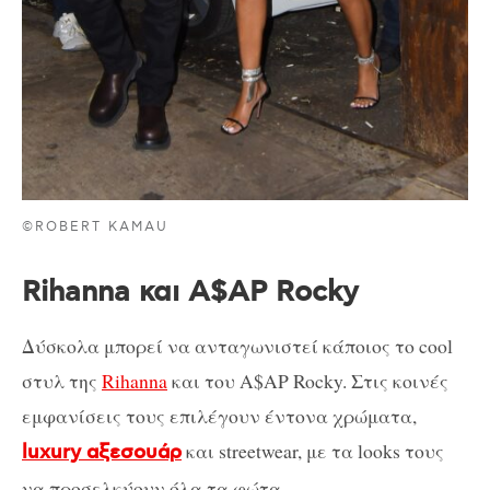
©ROBERT KAMAU
Rihanna και A$AP Rocky
Δύσκολα μπορεί να ανταγωνιστεί κάποιος το cool
στυλ της
Rihanna
και του A$AP Rocky. Στις κοινές
εμφανίσεις τους επιλέγουν έντονα χρώματα,
και streetwear, με τα looks τους
luxury αξεσουάρ
να προσελκύουν όλα τα φώτα.