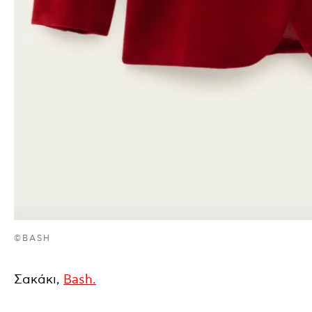
©BASH
Σακάκι,
Bash.