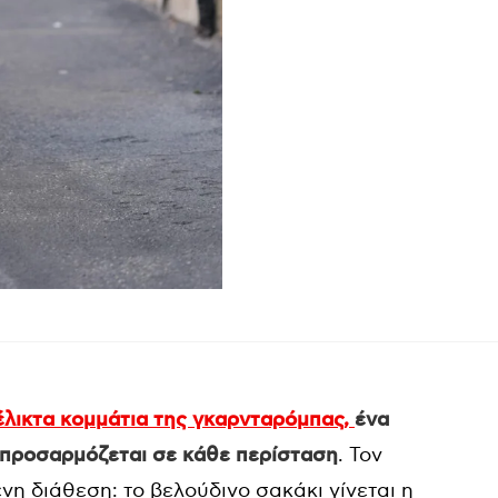
υέλικτα κομμάτια της γκαρνταρόμπας,
ένα
ι προσαρμόζεται σε κάθε περίσταση
. Τον
η διάθεση: το βελούδινο σακάκι γίνεται η