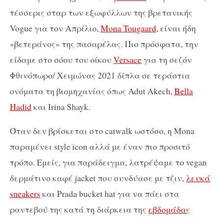
τέσσερις σταρ των εξωφύλλων της βρετανικής
Vogue για τον Απρίλιο,
Mona Tougaard
, είναι ήδη
«βετεράνος» της πασαρέλας. Πιο πρόσφατα, την
είδαμε στο σόου του οίκου
Versace
για τη σεζόν
Φθινόπωρο/ Χειμώνας 2021 δίπλα σε τεράστια
ονόματα τη βιομηχανίας όπως Adut Akech,
Bella
Hadid
και Irina Shayk.
Όταν δεν βρίσκεται στο catwalk ωστόσο, η Μona
παραμένει style icon αλλά με έναν πιο προσιτό
τρόπο. Εμείς, για παράδειγμα, λατρέψαμε το vegan
δερμάτινο καφέ jacket που συνδύασε με τζιν,
λευκά
sneakers
και Prada bucket hat για να πάει στα
ραντεβού της κατά τη διάρκεια της
εβδομάδας