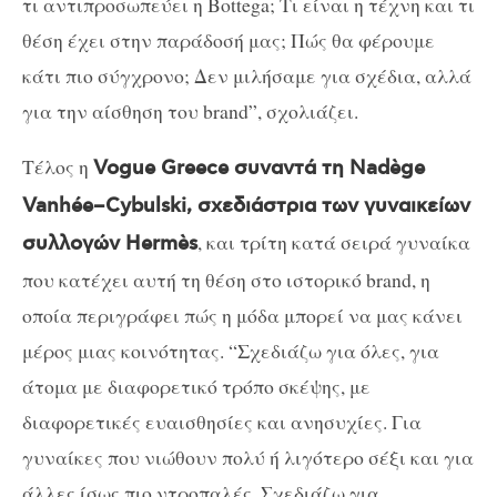
τι αντιπροσωπεύει η
Bottega
; Τι είναι η τέχνη και τι
θέση έχει στην παράδοσή μας; Πώς θα φέρουμε
κάτι πιο σύγχρονο; Δεν μιλήσαμε για σχέδια, αλλά
για την αίσθηση του
brand”, σχολιάζει.
Τέλος η
Vogue Greece συναντά τη
Nad
è
ge
Vanh
é
e
–
Cybulski
, σχεδιάστρια των γυναικείων
, και
τρίτη κατά σειρά γυναίκα
συλλογών Hermès
που κατέχει αυτή τη θέση στο ιστορικό
brand, η
οποία περιγράφει πώς η μόδα μπορεί να μας κάνει
μέρος μιας κοινότητας. “
Σχεδιάζω για όλες, για
άτομα με διαφορετικό τρόπο σκέψης, με
διαφορετικές ευαισθησίες και ανησυχίες. Για
γυναίκες που νιώθουν πολύ ή λιγότερο σέξι και για
άλλες ίσως πιο ντροπαλές. Σχεδιάζω για