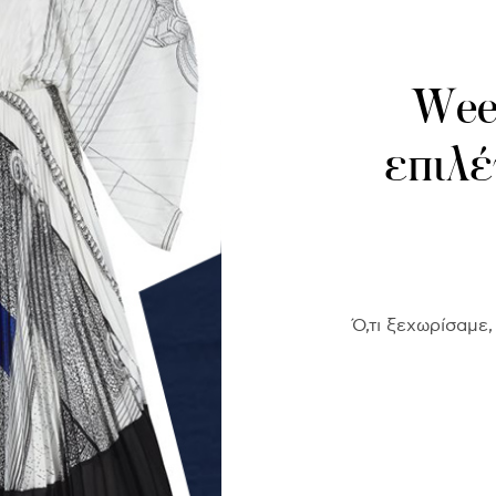
Week
επιλέ
Ό,τι ξεχωρίσαμε