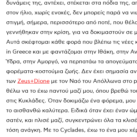
δυνάμεις της, αντέχει, στέκεται στα πόδια της, 
στον ήλιο, χωρίς ενοχές, δεν μπορείς παρά να νι
στιγμή, σήμερα, περισσότερο από ποτέ, που θέλ
γεννήθηκαν στην κρίση, για να δοκιμαστούν σε μ
Aυτά σκέφτομαι κάθε φορά που βλέπω τις νέες 
in Greece και με φαντάζομαι στην Ιθάκη, στην Αν
Ύδρα, στην Αμοργό, να περπατάω τα απογεύματα 
φορέματα-κοστούμια ζωής. Δεν έχει σημασία αν
των
Zeus+Dione
με τον Ναό του Απόλλωνα στο pr
θέλω να το έχω παντού μαζί μου, όπου βρεθώ του
στις Κυκλάδες. Όταν δοκιμάζω ένα φόρεμα, μου 
το αισθανθώ καλύτερα. Ειδικά όταν έχει έναν ώμο
σατέν, και πλισέ μαζί, συγκεντρώνει όλα τα κλι
τόση ανάγκη. Με το Cyclades, έχω το ένα μου χέ