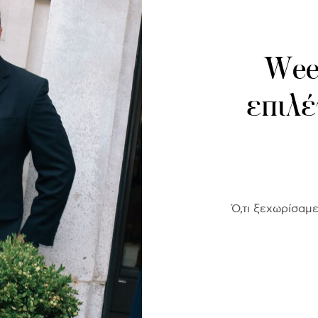
Week
επιλέ
Ό,τι ξεχωρίσαμ