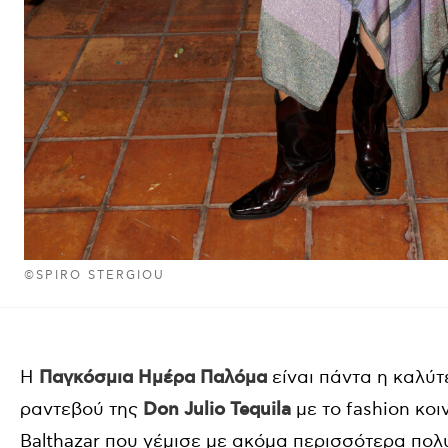
©SPIRO STERGIOU
Η
Παγκόσμια Ημέρα Παλόμα
είναι πάντα η καλύτ
ραντεβού της
Don Julio Tequila
με το fashion κοι
Balthazar που γέμισε με ακόμα περισσότερα πο