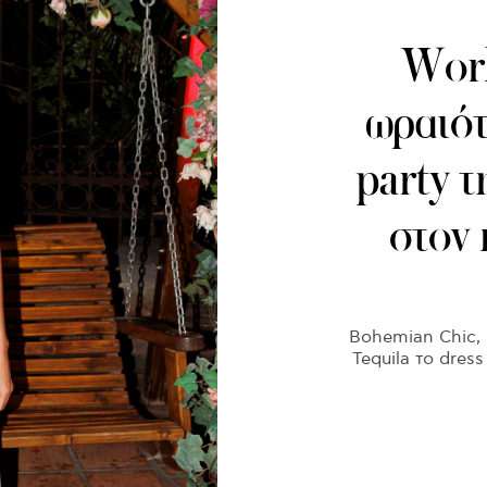
Worl
ωραιότ
party τ
στον 
Bohemian Chic, 
Tequila το dres