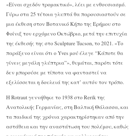
«Είναι σχεδόν τρομακτικό», λέει με ενθουσιασμό.
Γύρω στα 25 τέτοια γλυπτά θα παρουσιαστούν σε
μια έκθεση στον Βοτανικό Κήπο της Ερήμου στο
Φοίνιξ τον ερχόμενο Οκτώβριο, μετά την επιτυχία
της έκθεσής της στο
Sculpture
Tucson,
το 2021. «Το
παράξενο είναι ότι ο
Yves
μού έλεγε “Κάποτε θα
γίνεις μεγάλη γλύπτρια”», θυμάται, παρότι τότε
δεν μπορούσε με τίποτα να φανταστεί να
εξελίσσεται η δουλειά της κατ’ αυτόν τον τρόπο.
Η
Rotraut
γεννήθηκε το 1938 στο
Rerik
της
Ανατολικής Γερμανίας, στη Βαλτική Θάλασσα, και
τα παιδικά της χρόνια χαρακτηρίστηκαν από την
αστάθεια και την αναστάτωση του πολέμου, καθώς
η οικογένειά της πάσχιζε να καλλιεργήσει