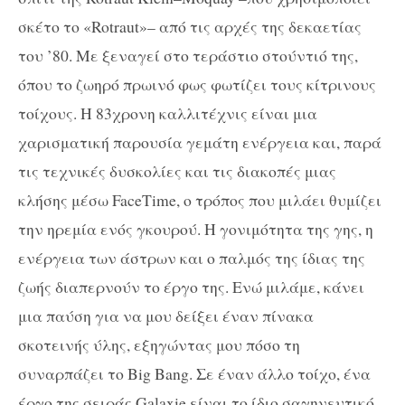
σκέτο το «
Rotraut
»– από τις αρχές της δεκαετίας
του ’80. Με ξεναγεί στο τεράστιο στούντιό της,
όπου το ζωηρό πρωινό φως φωτίζει τους κίτρινους
τοίχους. Η 83χρονη καλλιτέχνις είναι μια
χαρισματική παρουσία γεμάτη ενέργεια και, παρά
τις τεχνικές δυσκολίες και τις διακοπές μιας
κλήσης μέσω
FaceTime
, ο τρόπος που μιλάει θυμίζει
την ηρεμία ενός γκουρού. Η γονιμότητα της γης, η
ενέργεια των άστρων και ο παλμός της ίδιας της
ζωής διαπερνούν το έργο της. Ενώ μιλάμε, κάνει
μια παύση για να μου δείξει έναν πίνακα
σκοτεινής ύλης, εξηγώντας μου πόσο τη
συναρπάζει το
Big
Bang
. Σε έναν άλλο τοίχο, ένα
έργο της σειράς
Galaxie
είναι το ίδιο σαγηνευτικό