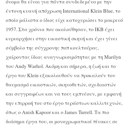
όνομα θα είναι για πάντα συνδεδεμένο με την
έντονη κυανή απόχρωση
International
Klein
Blue
, το
οποίο μάλιστα ο ίδιος είχε κατοχυρώσει το μακρινό
1957. Στα χρόνια που ακολούθησαν, το
IKB
έχει
κυριαρχήσει στην εικαστική σκηνή και έχει γίνει
σύμβολο της σύγχρονης ποπ κουλτούρας,
χαίροντας ίδιας αναγνωρισιμότητας με τη
Marilyn
του
Andy
Warhol
. Ακόμη και σήμερα, η ζωή και το
έργο του
Klein
εξακολουθούν να προκαλούν τον
θαυμασμό εικαστικών, σκηνοθετών, σχεδιαστών
και συγγραφέων και να τους εμπνέουν, με εμφανή
την επιρροή του στο έργο τεράστιων καλλιτεχνών,
όπως ο
Anish
Kapoor
και ο
James
Turrell
. Τα πιο
διάσημα έργα του, οι μονοχρωματικοί πίνακες σε