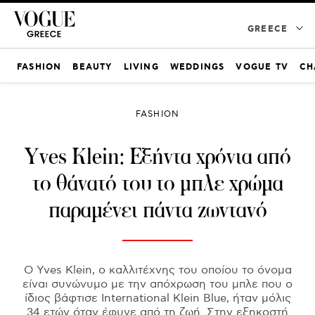
GREECE
FASHION
BEAUTY
LIVING
WEDDINGS
VOGUE TV
CH
FASHION
Yves Klein: Εξήντα χρόνια από
το θάνατό του το μπλε χρώμα
παραμένει πάντα ζωντανό
O Yves Klein, ο καλλιτέχνης του οποίου το όνομα
είναι συνώνυμο με την απόχρωση του μπλε που ο
ίδιος βάφτισε International Klein Blue, ήταν μόλις
34 ετών όταν έφυγε από τη ζωή. Στην εξηκοστή