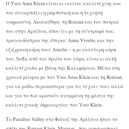
Ο
Yves
Amu
Klein
είναι κι εκείνος καλλιτέχνης και
τον συναρπάζει η ρομποτική και η τεχνητή
νοημοσύνη. Ακολούθησε τη
Rotraut
και τον πατριό
του στην Αριζόνα, όπου ζει με τη σύντροφό του,
τραγουδίστρια της όπερας
Anna
Vivette
, και την
εξάχρονη κόρη τους
Amelie
– η μεγαλύτερη κόρη
του,
Seffa
, από τον πρώτο του γάμο, είναι κι αυτή
καλλιτέχνιδα με βάση την Καλιφόρνια. Μέσα στη
χρονιά μίλησα με τον
Yves
Amu
Klein
και τη
Rotraut
,
για να μάθω περισσότερα για τις τέχνες τους αλλά
και για το πώς κρατούν αναμμένη τη φλόγα της
καλλιτεχνικής δημιουργίας του
Yves
Klein
.
Το
Paradise
Valley
στο Φοίνιξ της Αριζόνα ήταν το
σπίτι της
Rotraut
Klein
–
Moquay
–που χρησιμοποιεί