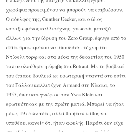
χωράφια προκειμένου να μπορούν να επιβιώσουν.
Ο αδελφός της,
G
ü
nther
Uecker
, και ο ίδιος
καταξιωμένος καλλιτέχνης, γνωστός μεταξύ
άλλων για την ίδρυση του
Zero
Group
, έφυγε από το
σπίτι προκειμένου να σπουδάσει τέχνη στο
Ντίσελντορφ και στα μέσα της δεκαετίας του 1950
τον ακολούθησε η έφηβη πια
Rotraut
. Με τη βοήθειά
του έπιασε δουλειά ως εσωτερική νταντά στο σπίτι
του Γάλλου καλλιτέχνη
Armand
στη Νίκαια, το
1957, όπου και γνώρισε τον
Yves
Klein
και
ερωτεύτηκαν με την πρώτη ματιά. Μπορεί να ήταν
μόλις 19 ετών τότε, αλλά θα ήταν λάθος να
υποθέσει κανείς ότι ήταν αφελής. Παρότι δεν είχε
σπουδάσει, δημιουργούσε για χρόνια, πολλές