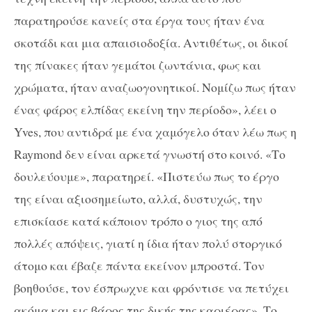
παρατηρούσε κανείς στα έργα τους ήταν ένα
σκοτάδι και μια απαισιοδοξία. Αντιθέτως, οι δικοί
της πίνακες ήταν γεμάτοι ζωντάνια, φως και
χρώματα, ήταν αναζωογονητικοί. Νομίζω πως ήταν
ένας φάρος ελπίδας εκείνη την περίοδο», λέει ο
Yves,
που αντιδρά με ένα χαμόγελο όταν λέω πως η
Raymond
δεν είναι αρκετά γνωστή στο κοινό. «Το
δουλεύουμε», παρατηρεί. «Πιστεύω πως το έργο
της είναι αξιοσημείωτο, αλλά, δυστυχώς, την
επισκίασε κατά κάποιον τρόπο ο γιος της από
πολλές απόψεις, γιατί η ίδια ήταν πολύ στοργικό
άτομο και έβαζε πάντα εκείνον μπροστά. Τον
βοηθούσε, τον έσπρωχνε και φρόντισε να πετύχει
ακόμα και εις βάρος της δικής της καριέρας». Το