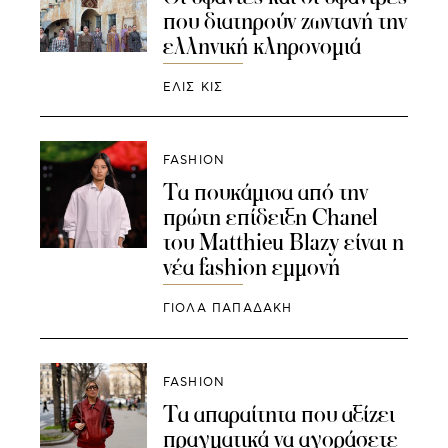
που διατηρούν ζωντανή την
ελληνική κληρονομιά
ΕΛΙΣ ΚΙΣ
FASHION
Τα πουκάμισα από την
πρώτη επίδειξη Chanel
του Matthieu Blazy είναι η
νέα fashion εμμονή
ΓΙΌΛΑ ΠΑΠΑΔΆΚΗ
FASHION
Τα απαραίτητα που αξίζει
πραγματικά να αγοράσετε