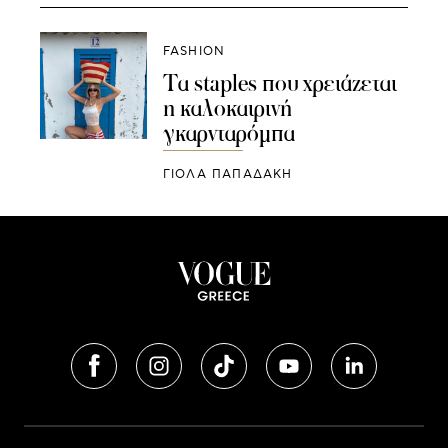
FASHION
Τα staples που χρειάζεται
η καλοκαιρινή
γκαρνταρόμπα
ΓΙΌΛΑ ΠΑΠΑΔΆΚΗ