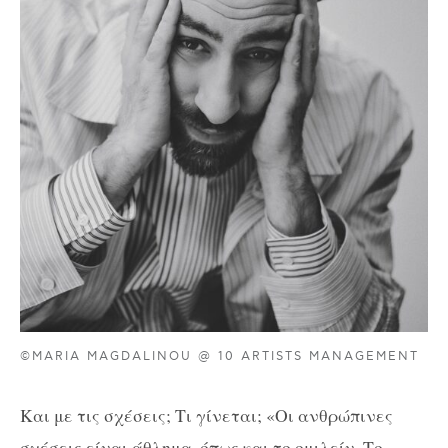
©MARIA MAGDALINOU @ 10 ARTISTS MANAGEMENT
Και με τις σχέσεις; Τι γίνεται; «Οι ανθρώπινες
σχέσεις είναι άθλημα, όπως και το ομιλείν. Το