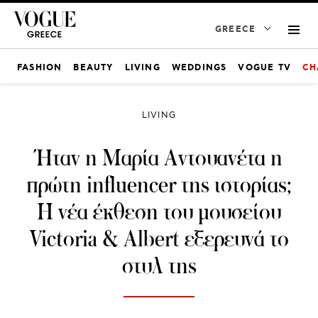
GREECE
FASHION
BEAUTY
LIVING
WEDDINGS
VOGUE TV
CH
LIVING
Ήταν η Μαρία Αντουανέτα η
πρώτη influencer της ιστορίας;
Η νέα έκθεση του μουσείου
Victoria & Albert εξερευνά το
στυλ της