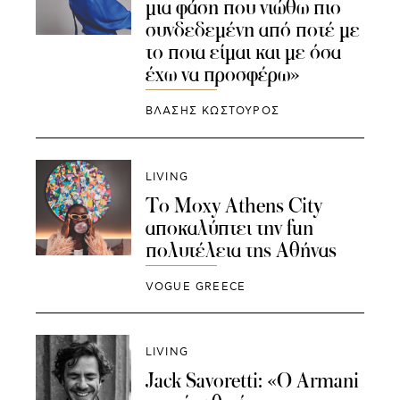
μια φάση που νιώθω πιο
συνδεδεμένη από ποτέ με
το ποια είμαι και με όσα
έχω να προσφέρω»
ΒΛΑΣΗΣ ΚΩΣΤΟΥΡΟΣ
LIVING
Το Moxy Athens City
αποκαλύπτει την fun
πολυτέλεια της Αθήνας
VOGUE GREECE
LIVING
Jack Savoretti: «Ο Armani