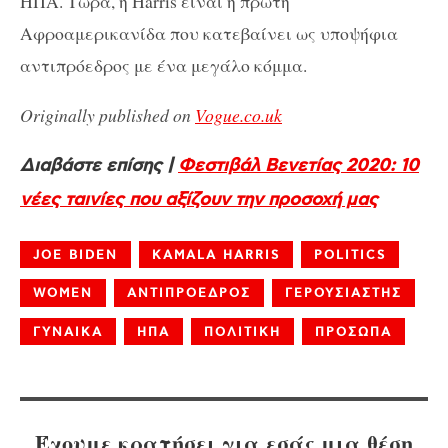
ΗΠΑ. Τώρα, η Harris είναι η πρώτη
Αφροαμερικανίδα που κατεβαίνει ως υποψήφια
αντιπρόεδρος με ένα μεγάλο κόμμα.
Originally published on
Vogue.co.uk
Διαβάστε επίσης |
Φεστιβάλ Βενετίας 2020: 10
νέες ταινίες που αξίζουν την προσοχή μας
JOE BIDEN
KAMALA HARRIS
POLITICS
WOMEN
ΑΝΤΙΠΡΟΕΔΡΟΣ
ΓΕΡΟΥΣΙΑΣΤΗΣ
ΓΥΝΑΙΚΑ
ΗΠΑ
ΠΟΛΙΤΙΚΗ
ΠΡΟΣΩΠΑ
Έχουμε κρατήσει για εσάς μια θέση