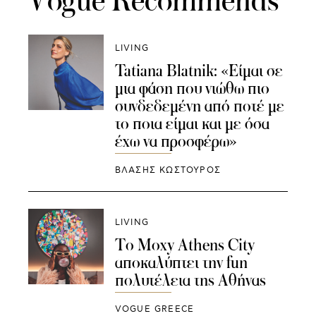
Vogue Recommends
LIVING
Tatiana Blatnik: «Είμαι σε
μια φάση που νιώθω πιο
συνδεδεμένη από ποτέ με
το ποια είμαι και με όσα
έχω να προσφέρω»
ΒΛΑΣΗΣ ΚΩΣΤΟΥΡΟΣ
LIVING
Το Moxy Athens City
αποκαλύπτει την fun
πολυτέλεια της Αθήνας
VOGUE GREECE