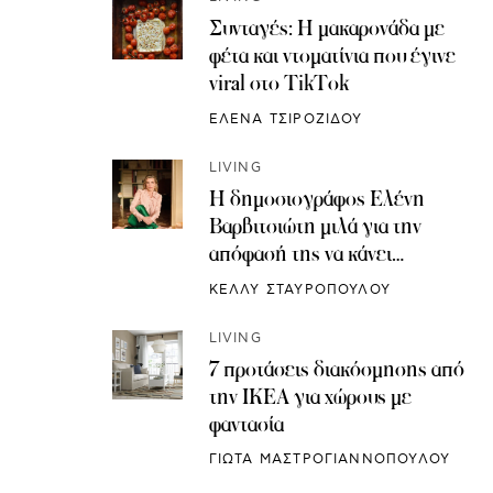
Συνταγές: H μακαρονάδα με
φέτα και ντοματίνια που έγινε
viral στο TikTok
ΕΛΕΝΑ ΤΣΙΡΟΖΙΔΟΥ
LIVING
Η δημοσιογράφος Ελένη
Βαρβιτσιώτη μιλά για την
απόφασή της να κάνει
κρυοσυντήρηση ωαρίων
ΚΕΛΛΥ ΣΤΑΥΡΟΠΟΥΛΟΥ
LIVING
7 προτάσεις διακόσμησης από
την IKEA για χώρους με
φαντασία
ΓΙΩΤΑ ΜΑΣΤΡΟΓΙΑΝΝΟΠΟΥΛΟΥ