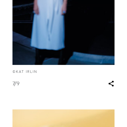
©KAT IRLIN
7
/9