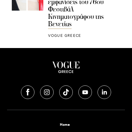
εμφανίσεις του 76oυ
Φεστιβάλ
Κινηματογράφου της
Βενετίας
VOGUE GREECE
Home