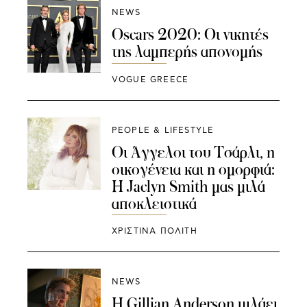
NEWS
Oscars 2020: Οι νικητές
της λαμπερής απονομής
VOGUE GREECE
PEOPLE & LIFESTYLE
Oι Άγγελοι του Τσάρλι, η
οικογένεια και η ομορφιά:
Η Jaclyn Smith μας μιλά
αποκλειστικά
ΧΡΙΣΤΙΝΑ ΠΟΛΙΤΗ
NEWS
Η Gillian Anderson μιλάει