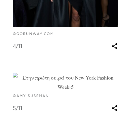
©GORUNWAY.COM
4
/11
©AMY SUSSMAN
5
/11