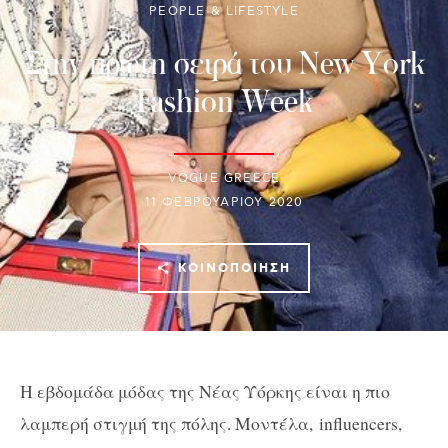
PEOPLE & LIFESTYLE
Στην πρώτη σειρά του New York
Fashion Week
VOGUE GREECE
11 ΦΕΒΡΟΥΑΡΊΟΥ 2020
ΚΟΙΝΟΠΟΊΗΣΗ
H εβδομάδα μόδας της Νέας Υόρκης είναι η πιο
λαμπερή στιγμή της πόλης. Μοντέλα,
influencers
,