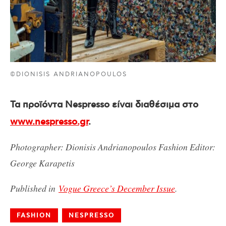
©DIONISIS ANDRIANOPOULOS
Τα προϊόντα Νespresso είναι διαθέσιμα στο
www.nespresso.gr
.
Photographer:
Dionisis Andrianopoulos
Fashion Editor:
George Karapetis
Published in
Vogue Greece’s December Issue
.
FASHION
NESPRESSO