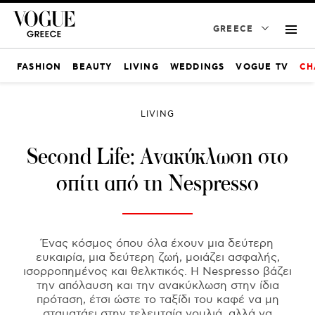
GREECE
FASHION
BEAUTY
LIVING
WEDDINGS
VOGUE TV
CH
LIVING
Second Life: Aνακύκλωση στο
σπίτι από τη Nespresso
Ένας κόσμος όπου όλα έχουν μια δεύτερη
ευκαιρία, μια δεύτερη ζωή, μοιάζει ασφαλής,
ισορροπημένος και θελκτικός. Η Nespresso βάζει
την απόλαυση και την ανακύκλωση στην ίδια
πρόταση, έτσι ώστε το ταξίδι του καφέ να μη
σταματάει στην τελευταία γουλιά, αλλά να