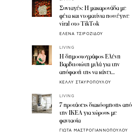
Συνταγές: H μακαρονάδα με
φέτα και ντοματίνια που έγινε
viral στο TikTok
ΕΛΕΝΑ ΤΣΙΡΟΖΙΔΟΥ
LIVING
Η δημοσιογράφος Ελένη
Βαρβιτσιώτη μιλά για την
απόφασή της να κάνει
κρυοσυντήρηση ωαρίων
ΚΕΛΛΥ ΣΤΑΥΡΟΠΟΥΛΟΥ
LIVING
7 προτάσεις διακόσμησης από
την IKEA για χώρους με
φαντασία
ΓΙΩΤΑ ΜΑΣΤΡΟΓΙΑΝΝΟΠΟΥΛΟΥ