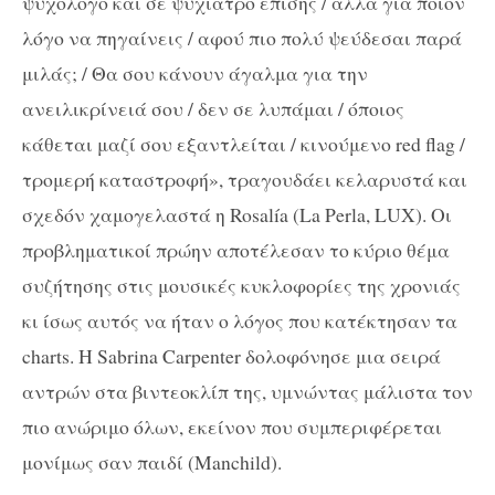
ψυχολόγο και σε ψυχίατρο επίσης / αλλά για ποιον
λόγο να πηγαίνεις / αφού πιο πολύ ψεύδεσαι παρά
μιλάς; / Θα σου κάνουν άγαλμα για την
ανειλικρίνειά σου / δεν σε λυπάμαι / όποιος
κάθεται μαζί σου εξαντλείται / κινούμενο red flag /
τρομερή καταστροφή», τραγουδάει κελαρυστά και
σχεδόν χαμογελαστά η Rosalía (La Perla, LUX). Οι
προβληματικοί πρώην αποτέλεσαν το κύριο θέμα
συζήτησης στις μουσικές κυκλοφορίες της χρονιάς
κι ίσως αυτός να ήταν ο λόγος που κατέκτησαν τα
charts. Η Sabrina Carpenter δολοφόνησε μια σειρά
αντρών στα βιντεοκλίπ της, υμνώντας μάλιστα τον
πιο ανώριμο όλων, εκείνον που συμπεριφέρεται
μονίμως σαν παιδί (Manchild).