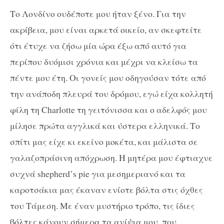
Το Λονδίνο ουδέποτε μου ήταν ξένο. Για την
ακρίβεια, μου είναι αρκετά οικείο, αν σκεφτείτε
ότι έτυχε να ζήσω μία ώρα έξω από αυτό για
περίπου δυόμισι χρόνια και μέχρι να κλείσω τα
πέντε μου έτη. Οι γονείς μου οδηγούσαν τότε από
την ανάποδη πλευρά του δρόμου, εγώ είχα κολλητή
φίλη τη
Charlotte
τη γειτόνισσα και ο αδελφός μου
μίλησε πρώτα αγγλικά και ύστερα ελληνικά. Το
σπίτι μας είχε κι εκείνο μοκέτα, και μάλιστα σε
γαλαζοπράσινη απόχρωση. Η μητέρα μου έφτιαχνε
συχνά
shepherd
’
s
pie
για μεσημεριανό και τα
καροτσάκια μας έκαναν ενίοτε βόλτα στις όχθες
του Τάμεση. Με έναν μυστήριο τρόπο, τις ίδιες
βόλτες κάνουν σήμερα τα ανίψια μου, που