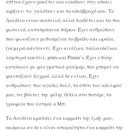
σπίτια έχουν μοκέτες και εισόδους στις οποίες
αφήνεις τις γαλότσες και τ
o
αδιάβροχό σου. Το
Λονδίνο είναι σκοτεινό, αλλά διαθέτει και τα πιο
φωτεινά, καταπράσινα πάρκα. Έχει ανθρώπους
που φωνάζουν μεθυσμένοι το βράδυ και ωραία,
ζουμερά σάντουιτς. Έχει κινέζικο, ταϊλανδέζικο,
λαμπερά κοκτέιλ,
pints
και
Pimm
’
s
. Έχει επίσης
κατοίκους με φλεγματικό χιούμορ, που μπορεί να
φαντάζουν ψυχροί, αλλά δεν είναι. Έχει
ανθρώπους που αγαπώ πολύ, το σπίτι του αδελφού
μου, τις βόλτες της φίλης δίπλα στο ποτάμι, το
γραφείο που έστησε ο Μπ.
Το Λονδίνο κρατάει ένα κομμάτι της ζωής μου,
ακόμα κι αν δεν είναι απαραίτητα ένα κομμάτι της