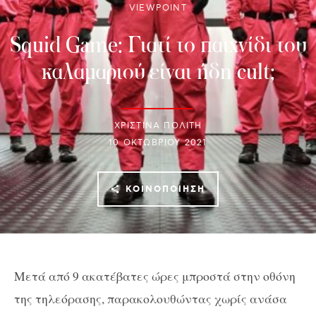
VIEWPOINT
Squid Game: Γιατί το παιχνίδι του
καλαμαριού είναι ήδη cult;
ΧΡΙΣΤΙΝΑ ΠΟΛΙΤΗ
10 ΟΚΤΩΒΡΊΟΥ 2021
ΚΟΙΝΟΠΟΊΗΣΗ
Μετά από 9 ακατέβατες ώρες μπροστά στην οθόνη
της τηλεόρασης, παρακολουθώντας χωρίς ανάσα