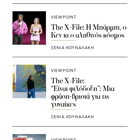
VIEWPOINT
The X-File: Η Μπάρμπι, ο
Κεν κι ο αληθινός κόσμος
ΞΕΝΙΑ ΚΟΥΝΑΛΑΚΗ
VIEWPOINT
The X-File:
“Eίναι φιλόδοξη”: Μια
φράση-βρισιά για τις
γυναίκες
ΞΕΝΙΑ ΚΟΥΝΑΛΑΚΗ