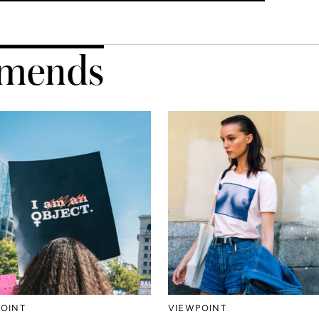
mends
OINT
VIEWPOINT