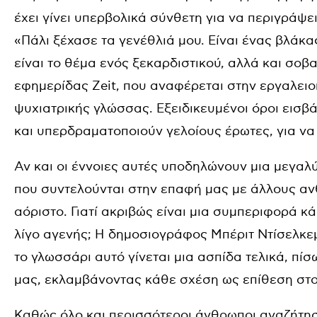
έχει γίνει υπερβολικά σύνθετη για να περιγράψε
«Πάλι ξέχασε τα γενέθλιά μου. Είναι ένας βλάκα
είναι το θέμα ενός ξεκαρδιστικού, αλλά και σοβ
εφημερίδας Ζeit, που αναφέρεται στην εργαλει
ψυχιατρικής γλώσσας. Εξειδικευμένοι όροι εισβ
και υπερδραματοποιούν γελοίους έρωτες, για ν
Αν και οι έννοιες αυτές υποδηλώνουν μια μεγαλ
που συντελούνται στην επαφή μας με άλλους α
αόριστο. Γιατί ακριβώς είναι μια συμπεριφορά κ
λίγο αγενής; H δημοσιογράφος Μπέριτ Ντίσελκε
το γλωσσάρι αυτό γίνεται μια ασπίδα τελικά, πί
μας, εκλαμβάνοντας κάθε σχέση ως επίθεση στο
Καθώς όλο και περισσότεροι άνθρωποι αναζήτησ