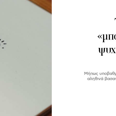
«μπ
ψυχ
Mήπως υποβαθμ
αληθινά βασαν