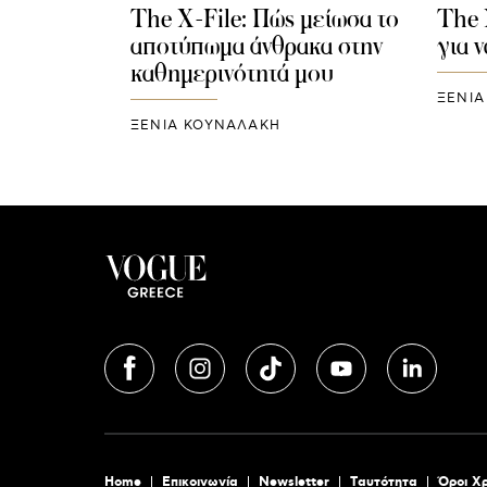
The X-File: Πώς μείωσα το
The 
αποτύπωμα άνθρακα στην
για 
καθημερινότητά μου
ΞΕΝΙΑ
ΞΕΝΙΑ ΚΟΥΝΑΛΑΚΗ
Home
Επικοινωνία
Newsletter
Tαυτότητα
Όροι Χ