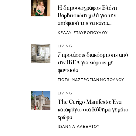
Η δημοσιογράφος Ελένη
Βαρβιτσιώτη μιλά για την
απόφασή της να κάνει
κρυοσυντήρηση ωαρίων
ΚΕΛΛΥ ΣΤΑΥΡΟΠΟΥΛΟΥ
LIVING
7 προτάσεις διακόσμησης από
την IKEA για χώρους με
φαντασία
ΓΙΩΤΑ ΜΑΣΤΡΟΓΙΑΝΝΟΠΟΥΛΟΥ
LIVING
The Cerigo Manifesto: Ένα
καταφύγιο στα Κύθηρα γεμάτο
χρώμα
ΙΩΑΝΝΑ ΑΛΕΞΑΤΟΥ