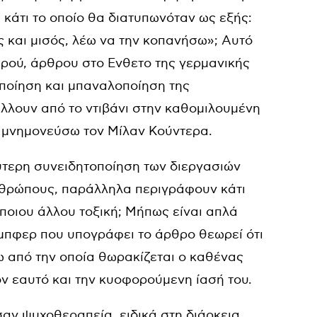
ι κάτι το οποίο θα διατυπωνόταν ως εξής:
ς και μισός, λέω να την κοπανήσω»; Αυτό
αρού, άρθρου στο Ενθετο της γερμανικής
οποίηση και μπαναλοποίηση της
άλλουν από το ντιβάνι στην καθομιλουμένη
α μνημονεύσω τον Μίλαν Κούντερα.
ύτερη συνειδητοποίηση των διεργασιών
νθρώπους, παράλληλα περιγράφουν κάτι
άποιου άλλου τοξική; Μήπως είναι απλά
μπφερ που υπογράφει το άρθρο θεωρεί ότι
σω από την οποία θωρακίζεται ο καθένας
ν εαυτό και την κυοφορούμενη ίασή του.
αν ψυχοθεραπεία, ειδικά στη διάρκεια