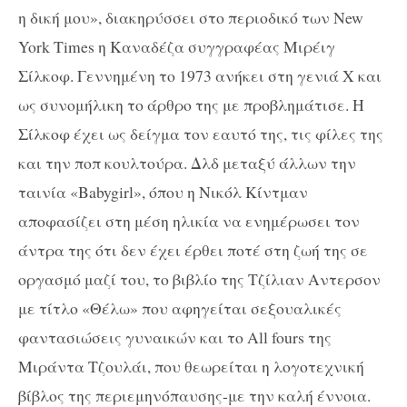
η δική μου», διακηρύσσει στο περιοδικό των New
York Times η Καναδέζα συγγραφέας Μιρέιγ
Σίλκοφ. Γεννημένη το 1973 ανήκει στη γενιά Χ και
ως συνομήλικη το άρθρο της με προβλημάτισε. Η
Σίλκοφ έχει ως δείγμα τον εαυτό της, τις φίλες της
και την ποπ κουλτούρα. Δλδ μεταξύ άλλων την
ταινία «Babygirl», όπου η Νικόλ Κίντμαν
αποφασίζει στη μέση ηλικία να ενημέρωσει τον
άντρα της ότι δεν έχει έρθει ποτέ στη ζωή της σε
οργασμό μαζί του, το βιβλίο της Τζίλιαν Αντερσον
με τίτλο «Θέλω» που αφηγείται σεξουαλικές
φαντασιώσεις γυναικών και το All fours της
Μιράντα Τζουλάι, που θεωρείται η λογοτεχνική
βίβλος της περιεμηνόπαυσης-με την καλή έννοια.