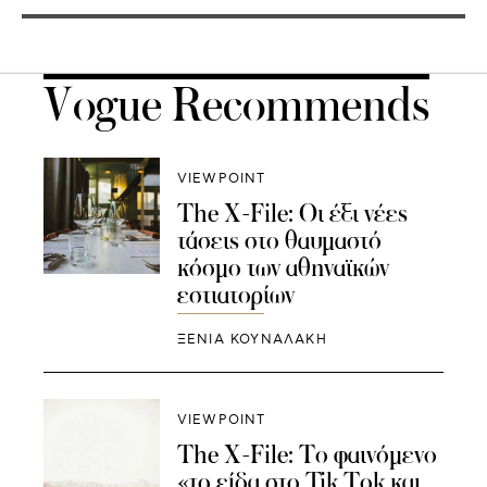
Vogue Recommends
VIEWPOINT
The X-File: Οι έξι νέες
τάσεις στο θαυμαστό
κόσμο των αθηναϊκών
εστιατορίων
ΞΕΝΙΑ ΚΟΥΝΑΛΑΚΗ
VIEWPOINT
The X-File: Το φαινόμενο
«το είδα στο Tik Tok και