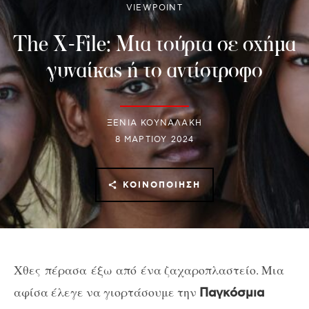
VIEWPOINT
The X-File: Μια τούρτα σε σχήμα
γυναίκας ή το αντίστροφο
ΞΕΝΙΑ ΚΟΥΝΑΛΑΚΗ
8 ΜΑΡΤΊΟΥ 2024
ΚΟΙΝΟΠΟΊΗΣΗ
Χθες πέρασα έξω από ένα ζαχαροπλαστείο. Mια
αφίσα έλεγε να γιορτάσουμε την
Παγκόσμια