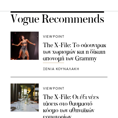
Vogue Recommends
VIEWPOINT
The X-File: Το σάουντρακ
των χωρισμών και η δίκαιη
απονομή των Grammy
ΞΕΝΙΑ ΚΟΥΝΑΛΑΚΗ
VIEWPOINT
The X-File: Οι έξι νέες
τάσεις στο θαυμαστό
κόσμο των αθηναϊκών
εστιατορίων