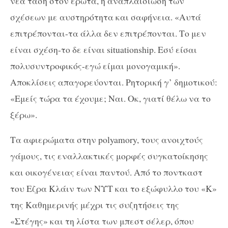
νέα τάση στον έρωτα, η αναπλαισίωση των
σχέσεων με αυστηρότητα και σαφήνεια. «Αυτά
επιτρέπονται-τα άλλα δεν επιτρέπονται. Το μεν
είναι σχέση-το δε είναι situationship. Εσύ είσαι
πολυσυντροφικός-εγώ είμαι μονογαμική».
Αποκλίσεις απαγορεύονται. Ρητορική γ’ δημοτικού:
«Εμείς τώρα τα έχουμε; Ναι. Οκ, γιατί θέλω να το
ξέρω».
Τα αφιερώματα στην polyamory, τους ανοιχτούς
γάμους, τις εναλλακτικές μορφές συγκατοίκησης
και οικογένειας είναι παντού. Από το ποντκαστ
του Εζρα Κλάιν των ΝΥΤ και το εξώφυλλο του «Κ»
της Καθημερινής μέχρι τις συζητήσεις της
«Στέγης» και τη λίστα των μπεστ σέλερ, όπου