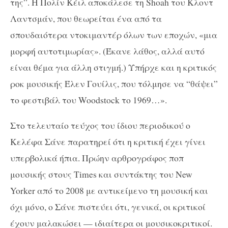
της”. Η Πολίν Κέιλ αποκάλεσε τη Shoah του Κλοντ
Λαντσμάν, που θεωρείται ένα από τα
σπουδαιότερα ντοκιμαντέρ όλων των εποχών, «μια
μορφή αυτοτιμωρίας». (Έκανε λάθος, αλλά αυτό
είναι θέμα για άλλη στιγμή.) Υπήρχε και η κριτικός
ροκ μουσικής Έλεν Γουίλις, που τόλμησε να “θάψει”
το φεστιβάλ του Woodstock το 1969…».
Στο τελευταίο τεύχος του ίδιου περιοδικού ο
Κελέφα Σάνε παρατηρεί ότι η κριτική έχει γίνει
υπερβολικά ήπια. Πρώην αρθρογράφος ποπ
μουσικής στους Times και συντάκτης του New
Yorker από το 2008 με αντικείμενο τη μουσική και
όχι μόνο, ο Σάνε πιστεύει ότι, γενικά, οι κριτικοί
έχουν μαλακώσει — ιδιαίτερα οι μουσικοκριτικοί.