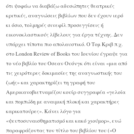
ότι ψοφάω να διαβάζω αδυσώπητες θεατρικές
κριτικές, αναγνώσεις βιβλίων που δεν έχουν ιερό
κι όσιο, τολμηρές σινεφίλ προσεγγίσεις ή
εικονοκλαστικούς λίβελους για έργα τέχνης. Δεν
υπάρχει τίποτα πιο απολαυστικό. Ο Τομ Κριβ π.χ.
στο London Review of Books του Ιουνίου έγραψε για
το νέο βιβλίο του Οσεαν Ουόνγκ ότι είναι «μια από
τις χειρότερες δοκιμασίες της αναγνωστικής του
ζωής» και χαρακτηρίζει τη γραφή του
Αμερικανοβιετναμέζου κουίρ συγγραφέα «γελοία
και πομπώδη με αναιμική πλοκή και χαρακτήρες
καρικατούρες». Κάνει λόγο για
«ψευτοσυναισθηματισμό και κακό χιούμορ», ενώ
παραφράζοντας τον τίτλο του βιβλίου του («Ο