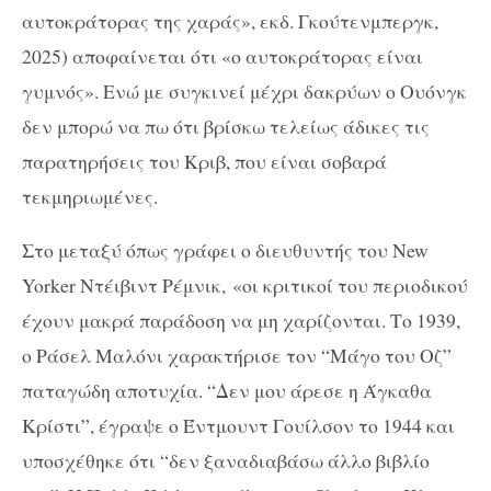
αυτοκράτορας της χαράς», εκδ. Γκούτενμπεργκ,
2025) αποφαίνεται ότι «ο αυτοκράτορας είναι
γυμνός». Ενώ με συγκινεί μέχρι δακρύων ο Ουόνγκ
δεν μπορώ να πω ότι βρίσκω τελείως άδικες τις
παρατηρήσεις του Κριβ, που είναι σοβαρά
τεκμηριωμένες.
Στο μεταξύ όπως γράφει ο διευθυντής του New
Yorker Ντέιβιντ Ρέμνικ, «οι κριτικοί του περιοδικού
έχουν μακρά παράδοση να μη χαρίζονται. Το 1939,
ο Ράσελ Μαλόνι χαρακτήρισε τον “Μάγο του Οζ”
παταγώδη αποτυχία. “Δεν μου άρεσε η Άγκαθα
Κρίστι”, έγραψε ο Έντμουντ Γουίλσον το 1944 και
υποσχέθηκε ότι “δεν ξαναδιαβάσω άλλο βιβλίο