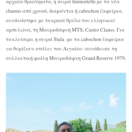
αρχαία θραύσματα, η σειρά Immortelle με τα νέα
charms από χρυσό, διαμάντια ή cabochon ζαφείρια,
συνδυάστηκε με το κρασί θρύλο του ελληνικού
αμπελώνα, τη Μαυροδάφνη MΤS, Castro Clauss. Για
το κλείσιμο, η σειρά Stala -με τα cabochon ζαφείρια
να θυμίζουν στάλες του Αιγαίου- συνόδευσε τη
συλλεκτική φιάλη Μαυροδάφνη Grand Reserve 1979.