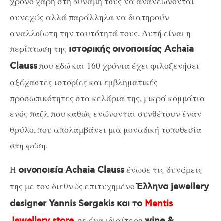
χρόνο χάρη στη δύναμή τους να ανανεώνονται
συνεχώς αλλά παράλληλα να διατηρούν
αναλλοίωτη την ταυτότητά τους. Αυτή είναι η
περίπτωση της
ιστορικής οινοποιείας Achaia
που εδώ και 160 χρόνια έχει φιλοξενήσει
Clauss
αξέχαστες ιστορίες και εμβληματικές
προσωπικότητες στα κελάρια της, μικρά κομμάτια
ενός παζλ που καθώς ενώνονται συνθέτουν έναν
θρύλο, που απολαμβάνει μια μοναδική τοποθεσία
στη φύση.
Η
ένωσε τις δυνάμεις
οινοποιεία Achaia Clauss
της με τον διεθνώς επιτυχημένο
Έλληνα jewellery
designer Yannis Sergakis και το
Mentis
, σε ένα ιδιαίτερο
Jewellery store
wine &