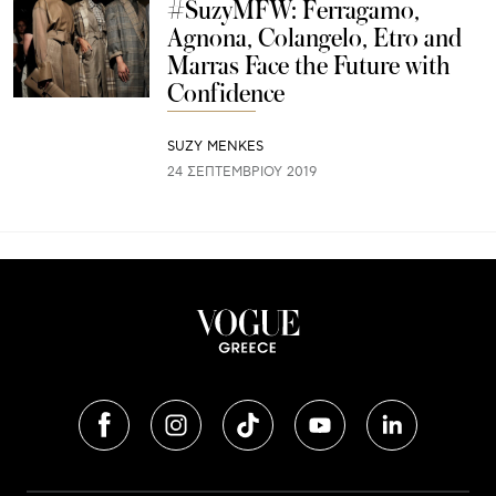
#SuzyMFW: Ferragamo,
Agnona, Colangelo, Etro and
Marras Face the Future with
Confidence
SUZY MENKES
24 ΣΕΠΤΕΜΒΡΊΟΥ 2019